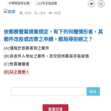
中華郵政考古題
112年全真試題
0回答
0留言
0追蹤
依郵務營業規章規定，有下列何種情形者，其
郵件改投或改寄之申請，郵局得拒絕之？
(A)僅限於即將寄到之郵件
(B)有收件人地址之郵件，改交同地郵局存局侯領
(C)性質複雜者
(D)以上皆是。
留言
我要回答