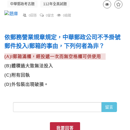
中華郵政考古題
112年全真試題
0回答
0留言
0追蹤
依郵務營業規章規定，中華郵政公司不予掛號
郵件投入i郵箱的事由，下列何者為非？
(A)I郵箱滿櫃，經投遞一次而無空格櫃可供使用
(B)體積過大致無法投入
(C)附有回執
(D)外包裝出現破損。
留言
我要回答