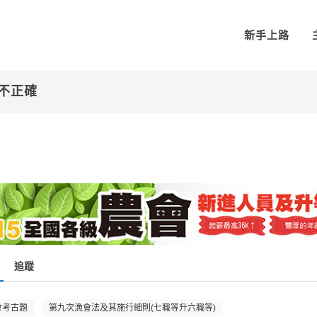
新手上路
者不正確
追蹤
會考古題
第九次漁會法及其施行細則(七職等升六職等)