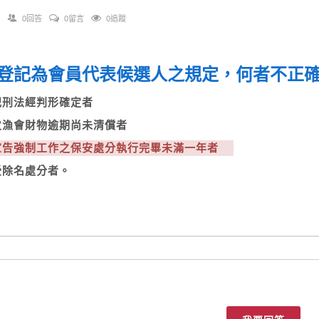
0回答
0留言
0追蹤
登記為會員代表候選人之規定，何者不
曾犯刑法經判形確定者
積欠漁會財物逾期尚未清償者
受宣告強制工作之保安處分執行完畢未滿一年者
曾受除名處分者。