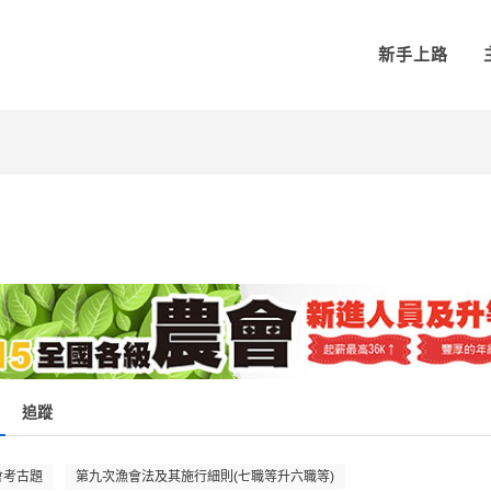
新手上路
追蹤
會考古題
第九次漁會法及其施行細則(七職等升六職等)