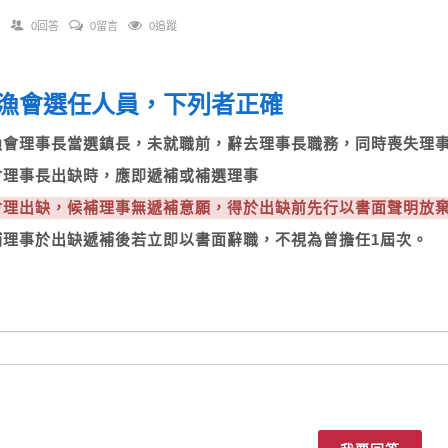
0回答
0留言
0追蹤
漁會選任人員，下列者正確
區漁會理事長當選鎮長，未就職前，辭去理事長職務，同時喪失
漁會理事長出缺時，應即遞補或補選理事
漁會理出缺，候補理事無遞補意願，得於出缺前先行以書面聲明
候補理事於出缺遞補後若立即以書面辭職，不視為曾擔任1屆次。