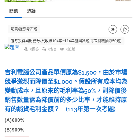
問題
追蹤
期貨/證券考古題
證券投資與財務分析(收錄104年~114年歷屆試題,每次隨機抽取50題)
0回答
0留言
0追蹤
吉利電腦公司產品單價原為$1,500，由於市場
競爭激烈而降價至$1,000。假設所有成本均為
變動成本，且原來的毛利率為50%，則降價後
銷售數量需為降價前的多少比率，才能維持原
有的銷貨毛利金額？ (113年第一次考題)
(A)600%
(B)900%