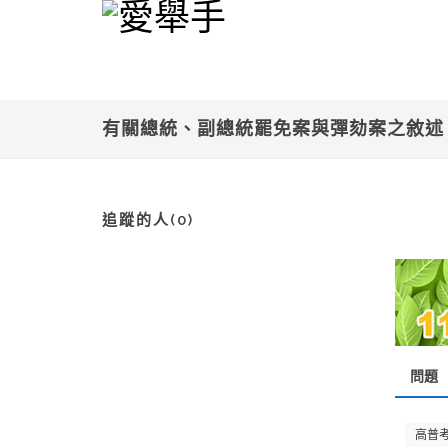
有關總統、副總統罷免案與彈劾案之敘
追蹤的人(0)
問題
高普