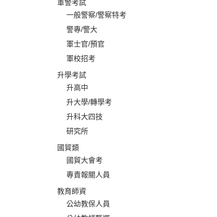
軍警考試
一般警察/警察特考
警專/警大
軍士官/預官
軍校招考
升學考試
升高中
升大學/轉學考
升科大四技
研究所
國貿類
國貿大會考
專責報關人員
教育師資
公幼教保人員