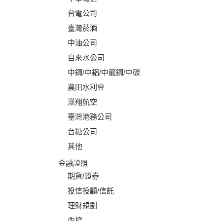
台電公司
臺灣菸酒
中油公司
自來水公司
中鋼/中鋁/中龍鋼/中碳
農田水利會
漢翔航空
臺灣港務公司
台糖公司
其他
金融證照
期貨/證券
投信投顧/信託
理財規劃
內控