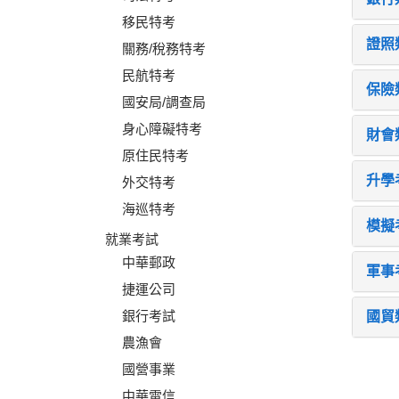
移民特考
證照
關務/稅務特考
民航特考
保險
國安局/調查局
身心障礙特考
財會
原住民特考
升學
外交特考
海巡特考
模擬
就業考試
中華郵政
軍事
捷運公司
銀行考試
國貿
農漁會
國營事業
中華電信