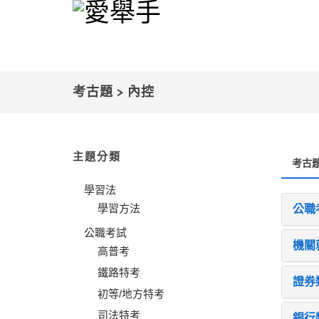
考古題 > 內控
主題分類
考古
學習法
學習方法
公職
公職考試
機關
高普考
鐵路特考
證券
初等/地方特考
司法特考
銀行